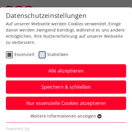
Zurück zur Newsübersicht
Datenschutzeinstellungen
Burgenländischer Tennisverband
Auf unserer Webseite werden Cookies verwendet. Einige
davon werden zwingend benötigt, während es uns andere
ermöglichen, Ihre Nutzererfahrung auf unserer Webseite
zu verbessern.
Turniere
ATP
Essenziell
Statistiken
Große Chance für alle
Amateure! Bei LAYJET-
Alle akzeptieren
OPEN wird Wildcard für
Speichern & schließen
Doppel-Hauptbewerb
ausgespielt
Nur essenzielle Cookies akzeptieren
Weitere Informationen anzeigen
Eine Idee aus der Vergangenheit lebt im
Essenziell
Zuge der „Road nach Bad Waltersdorf“
Essenzielle Cookies werden für grundlegende
Powered by