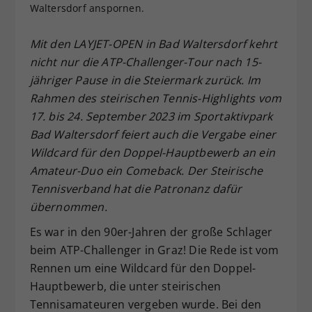
Waltersdorf anspornen.
Dieser Wert speichert Ihre Consent-
Einstellungen. Unter anderem eine
Mit den LAYJET-OPEN in Bad Waltersdorf kehrt
zufällig generierte ID, für die
nicht nur die ATP-Challenger-Tour nach 15-
Zweck
historische Speicherung Ihrer
vorgenommen Einstellungen, falls der
jähriger Pause in die Steiermark zurück. Im
Webseiten-Betreiber dies eingestellt
Rahmen des steirischen Tennis-Highlights vom
hat.
17. bis 24. September 2023 im Sportaktivpark
Bad Waltersdorf feiert auch die Vergabe einer
Wildcard für den Doppel-Hauptbewerb an ein
Amateur-Duo ein Comeback. Der Steirische
Tennisverband hat die Patronanz dafür
übernommen.
Es war in den 90er-Jahren der große Schlager
beim ATP-Challenger in Graz! Die Rede ist vom
Rennen um eine Wildcard für den Doppel-
Hauptbewerb, die unter steirischen
Tennisamateuren vergeben wurde. Bei den