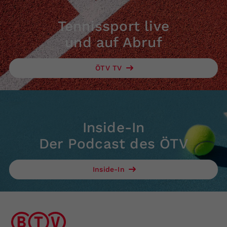
Tennissport live
und auf Abruf
ÖTV TV
Inside-In
Der Podcast des ÖTV
Inside-In