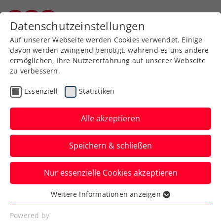
Zurück zur Newsübersicht
Datenschutzeinstellungen
Burgenländischer Tennisverband
Auf unserer Webseite werden Cookies verwendet. Einige
davon werden zwingend benötigt, während es uns andere
ermöglichen, Ihre Nutzererfahrung auf unserer Webseite
zu verbessern.
Ausbildung
Turniere
Verbands-Info
Essenziell
Statistiken
WTA
Alle akzeptieren
FE&MALE Sports
Speichern & schließen
Conference 2025: Jetzt
Early-Bird-Ticket sichern!
Nur essenzielle Cookies akzeptieren
Advantage Ladies: Noch bis inklusive 30.
Weitere Informationen anzeigen
Essenziell
November 2024 sind Karten zum
Essenzielle Cookies werden für grundlegende
Powered by
Sonderpreis erhältlich.