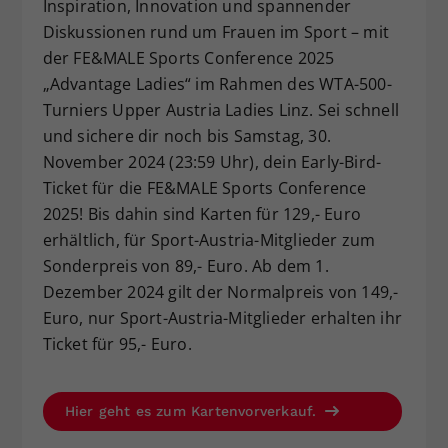
Inspiration, Innovation und spannender
Dieser Wert speichert Ihre Consent-
Diskussionen rund um Frauen im Sport – mit
Einstellungen. Unter anderem eine
der FE&MALE Sports Conference 2025
zufällig generierte ID, für die
„Advantage Ladies“ im Rahmen des WTA-500-
Zweck
historische Speicherung Ihrer
Turniers Upper Austria Ladies Linz. Sei schnell
vorgenommen Einstellungen, falls der
Webseiten-Betreiber dies eingestellt
und sichere dir noch bis Samstag, 30.
hat.
November 2024 (23:59 Uhr), dein Early-Bird-
Ticket für die FE&MALE Sports Conference
2025! Bis dahin sind Karten für 129,- Euro
erhältlich, für Sport-Austria-Mitglieder zum
Sonderpreis von 89,- Euro. Ab dem 1.
Dezember 2024 gilt der Normalpreis von 149,-
Euro, nur Sport-Austria-Mitglieder erhalten ihr
Ticket für 95,- Euro.
Hier geht es zum Kartenvorverkauf.