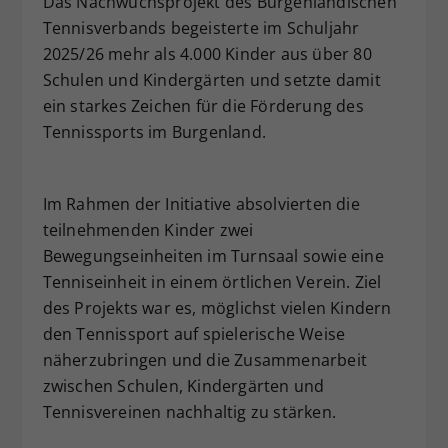
Das Nachwuchsprojekt des Burgenländischen
Dieser Wert speichert Ihre Consent-
Tennisverbands begeisterte im Schuljahr
Einstellungen. Unter anderem eine
2025/26 mehr als 4.000 Kinder aus über 80
zufällig generierte ID, für die
Schulen und Kindergärten und setzte damit
Zweck
historische Speicherung Ihrer
ein starkes Zeichen für die Förderung des
vorgenommen Einstellungen, falls der
Tennissports im Burgenland.
Webseiten-Betreiber dies eingestellt
hat.
Im Rahmen der Initiative absolvierten die
teilnehmenden Kinder zwei
Bewegungseinheiten im Turnsaal sowie eine
Tenniseinheit in einem örtlichen Verein. Ziel
des Projekts war es, möglichst vielen Kindern
den Tennissport auf spielerische Weise
näherzubringen und die Zusammenarbeit
zwischen Schulen, Kindergärten und
Tennisvereinen nachhaltig zu stärken.