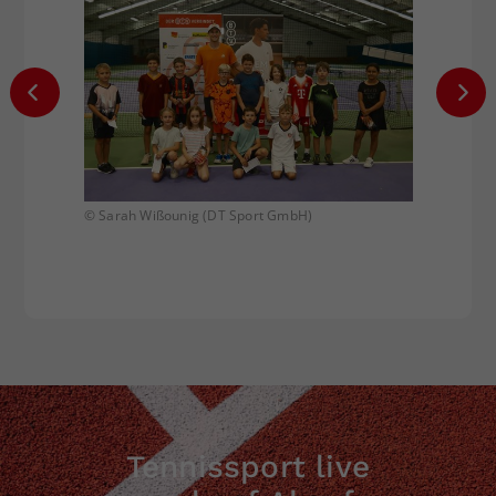
© Sarah Wißounig (DT Sport GmbH)
© Sarah
Tennissport live