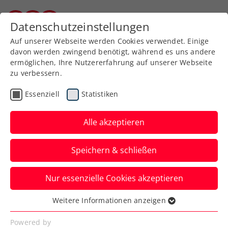
Zurück zur Newsübersicht
Datenschutzeinstellungen
Burgenländischer Tennisverband
Auf unserer Webseite werden Cookies verwendet. Einige
davon werden zwingend benötigt, während es uns andere
ermöglichen, Ihre Nutzererfahrung auf unserer Webseite
zu verbessern.
Verbands-Info
Kids & Jugend
Essenziell
Statistiken
Erfolgreicher Abschluss
der BTV Thiem Kids
Alle akzeptieren
Schultennis-Offensive
Speichern & schließen
2025/26
Nur essenzielle Cookies akzeptieren
Mit einem großen Abschlussevent im
Sporthotel Kurz fand gestern die BTV
Weitere Informationen anzeigen
Essenziell
Thiem Kids Schultennis-Offensive einen
Essenzielle Cookies werden für grundlegende
Powered by
würdigen Abschluss.