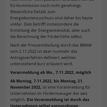
EU-Kommission noch nicht genehmigt.
Dieser Wert speichert Ihre Consent-
Einstellungen. Unter anderem eine
Wesentliche Details zum
zufällig generierte ID, für die
Energiekostenzuschuss sind daher bis heute
Zweck
historische Speicherung Ihrer
unklar. Dies betrifft insbesondere die
vorgenommen Einstellungen, falls der
Ermittlung der Energieintensität, aber auch
Webseiten-Betreiber dies eingestellt
die Berechnung der Förderhöhe selbst.
hat.
Nach der Pressemitteilung durch das BMAW
vom 2.11.2022 ist aber nunmehr das
Antragsverfahren definiert, welches
untenstehend kurz erläutert wird.
Voranmeldung ab Mo., 7.11.2022, möglich
Ab Montag, 7.11.2022, bis Montag, 21.
November 2022,
ist eine Voranmeldung für
Unternehmen im Fördermanager der aws
möglich.
Die Voranmeldung ist durch das
Unternehmen selbst vorzunehmen.