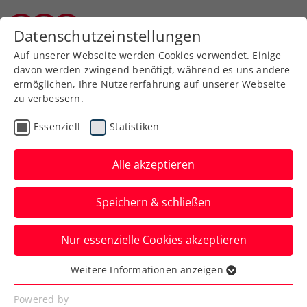
Zurück zur Newsübersicht
Datenschutzeinstellungen
Burgenländischer Tennisverband
Auf unserer Webseite werden Cookies verwendet. Einige
davon werden zwingend benötigt, während es uns andere
ermöglichen, Ihre Nutzererfahrung auf unserer Webseite
zu verbessern.
Verbands-Info
Essenziell
Statistiken
Energiekostenzuschuss:
Voranmeldung ab 7.
Alle akzeptieren
November möglich
Speichern & schließen
Bis zum 21. November können
Nur essenzielle Cookies akzeptieren
Tennisvereine und Hallenbetreiber die
Voranmeldung abgeben. Eile ist jedoch
Weitere Informationen anzeigen
Essenziell
geboten.
Essenzielle Cookies werden für grundlegende
Powered by