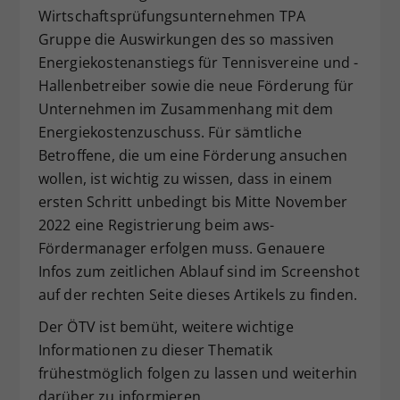
Wirtschaftsprüfungsunternehmen TPA
Dieser Wert speichert Ihre Consent-
Gruppe die Auswirkungen des so massiven
Einstellungen. Unter anderem eine
zufällig generierte ID, für die
Energiekostenanstiegs für Tennisvereine und -
Zweck
historische Speicherung Ihrer
Hallenbetreiber sowie die neue Förderung für
vorgenommen Einstellungen, falls der
Unternehmen im Zusammenhang mit dem
Webseiten-Betreiber dies eingestellt
Energiekostenzuschuss. Für sämtliche
hat.
Betroffene, die um eine Förderung ansuchen
wollen, ist wichtig zu wissen, dass in einem
ersten Schritt unbedingt bis Mitte November
2022 eine Registrierung beim aws-
Fördermanager erfolgen muss. Genauere
Infos zum zeitlichen Ablauf sind im Screenshot
auf der rechten Seite dieses Artikels zu finden.
Der ÖTV ist bemüht, weitere wichtige
Informationen zu dieser Thematik
frühestmöglich folgen zu lassen und weiterhin
darüber zu informieren.