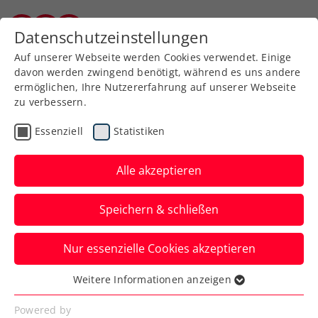
Zurück zur Newsübersicht
Datenschutzeinstellungen
Burgenländischer Tennisverband
Auf unserer Webseite werden Cookies verwendet. Einige
davon werden zwingend benötigt, während es uns andere
ermöglichen, Ihre Nutzererfahrung auf unserer Webseite
zu verbessern.
Verbands-Info
Essenziell
Statistiken
Energiekostenzuschuss:
Registrierung bis Mitte
Alle akzeptieren
November erforderlich
Speichern & schließen
Für alle Tennisvereine und
Nur essenzielle Cookies akzeptieren
Hallenbetreiber gibt es wichtige, neue
Informationen zum Thema Energiekosten.
Weitere Informationen anzeigen
Essenziell
Verfasst von: Manuel Wachta, 13.10.2022
Essenzielle Cookies werden für grundlegende
Powered by