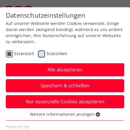
Zurück zur Newsübersicht
Datenschutzeinstellungen
Burgenländischer Tennisverband
Auf unserer Webseite werden Cookies verwendet. Einige
davon werden zwingend benötigt, während es uns andere
ermöglichen, Ihre Nutzererfahrung auf unserer Webseite
zu verbessern.
Verbands-Info
Essenziell
Statistiken
Energiekostenzuschuss:
Registrierung bis Mitte
Alle akzeptieren
November erforderlich
Speichern & schließen
Für alle Tennisvereine und
Nur essenzielle Cookies akzeptieren
Hallenbetreiber gibt es wichtige, neue
Informationen zum Thema Energiekosten.
Weitere Informationen anzeigen
Essenziell
Verfasst von: Manuel Wachta, 13.10.2022
Essenzielle Cookies werden für grundlegende
Powered by