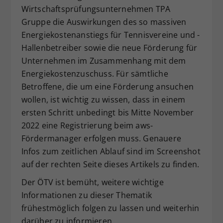
Wirtschaftsprüfungsunternehmen TPA
Dieser Wert speichert Ihre Consent-
Gruppe die Auswirkungen des so massiven
Einstellungen. Unter anderem eine
zufällig generierte ID, für die
Energiekostenanstiegs für Tennisvereine und -
Zweck
historische Speicherung Ihrer
Hallenbetreiber sowie die neue Förderung für
vorgenommen Einstellungen, falls der
Unternehmen im Zusammenhang mit dem
Webseiten-Betreiber dies eingestellt
Energiekostenzuschuss. Für sämtliche
hat.
Betroffene, die um eine Förderung ansuchen
wollen, ist wichtig zu wissen, dass in einem
ersten Schritt unbedingt bis Mitte November
2022 eine Registrierung beim aws-
Fördermanager erfolgen muss. Genauere
Infos zum zeitlichen Ablauf sind im Screenshot
auf der rechten Seite dieses Artikels zu finden.
Der ÖTV ist bemüht, weitere wichtige
Informationen zu dieser Thematik
frühestmöglich folgen zu lassen und weiterhin
darüber zu informieren.