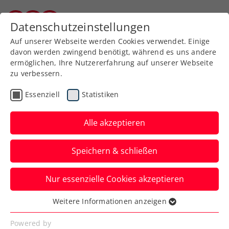
Zurück zur Newsübersicht
Datenschutzeinstellungen
Burgenländischer Tennisverband
Auf unserer Webseite werden Cookies verwendet. Einige
davon werden zwingend benötigt, während es uns andere
ermöglichen, Ihre Nutzererfahrung auf unserer Webseite
zu verbessern.
Verbands-Info
Essenziell
Statistiken
Energiekostenausgleich
für gemeinnützige
Alle akzeptieren
SportstättenbetreiberInnen
Speichern & schließen
jetzt zu beantragen
Nur essenzielle Cookies akzeptieren
Ein gewichtiger Teil der
Energiemehrkosten in der Energiekrise
Weitere Informationen anzeigen
Essenziell
soll SportstättenbetreiberInnen ersetzt
Essenzielle Cookies werden für grundlegende
Powered by
werden.