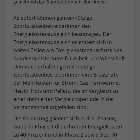
gemeinnützige SportstättenbetreiberInnen.
Dieser Wert speichert Ihre Consent-
Einstellungen. Unter anderem eine
Ab sofort können gemeinnützige
zufällig generierte ID, für die
SportstättenbetreiberInnen den
Zweck
historische Speicherung Ihrer
Energiekostenausgleich beantragen. Der
vorgenommen Einstellungen, falls der
Energiekostenausgleich orientiert sich in
Webseiten-Betreiber dies eingestellt
hat.
weiten Teilen am Energiekostenzuschuss des
Bundesministeriums für Arbeit und Wirtschaft.
Demnach erhalten gemeinnützige
SportstättenbetreiberInnen eine Ersatzrate
der Mehrkosten für Strom, Gas, Fernwärme,
Heizöl, Holz und Pellets, die im Vergleich zu
einer definierten Vergleichsperiode in der
Vergangenheit angefallen sind.
Die Förderung gliedert sich in drei Phasen,
wobei in Phase 1 die erhöhten Energiekosten
zu 40 Prozent und in Phase 2 sowie 3 zu 70