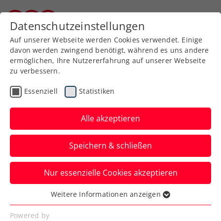
Zurück zur Newsübersicht
Datenschutzeinstellungen
Burgenländischer Tennisverband
Auf unserer Webseite werden Cookies verwendet. Einige
davon werden zwingend benötigt, während es uns andere
ermöglichen, Ihre Nutzererfahrung auf unserer Webseite
zu verbessern.
Turniere
WTA
Essenziell
Statistiken
Eine starke Partnerschaft
für den Frauensport
Alle akzeptieren
Das Upper Austria Ladies Linz und
Speichern & schließen
ADMIRAL Sportwetten setzen ihre
Kooperation weiter fort.
Nur essenzielle Cookies akzeptieren
Verfasst von: Presseaussendung / Redaktion, 12.12.2024
Weitere Informationen anzeigen
Essenziell
Essenzielle Cookies werden für grundlegende
Powered by