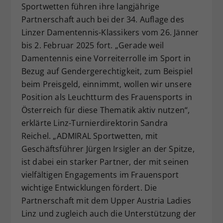
Sportwetten führen ihre langjährige
Dieser Wert speichert Ihre Consent-
Partnerschaft auch bei der 34. Auflage des
Einstellungen. Unter anderem eine
Linzer Damentennis-Klassikers vom 26. Jänner
zufällig generierte ID, für die
Zweck
historische Speicherung Ihrer
bis 2. Februar 2025 fort. „Gerade weil
vorgenommen Einstellungen, falls der
Damentennis eine Vorreiterrolle im Sport in
Webseiten-Betreiber dies eingestellt
Bezug auf Gendergerechtigkeit, zum Beispiel
hat.
beim Preisgeld, einnimmt, wollen wir unsere
Position als Leuchtturm des Frauensports in
Österreich für diese Thematik aktiv nutzen“,
erklärte Linz-Turnierdirektorin Sandra
Reichel. „ADMIRAL Sportwetten, mit
Geschäftsführer Jürgen Irsigler an der Spitze,
ist dabei ein starker Partner, der mit seinen
vielfältigen Engagements im Frauensport
wichtige Entwicklungen fördert. Die
Partnerschaft mit dem Upper Austria Ladies
Linz und zugleich auch die Unterstützung der