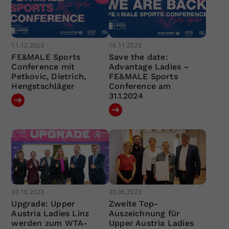
11.12.2023
16.11.2023
FE&MALE Sports
Save the date:
Conference mit
Advantage Ladies –
Petkovic, Dietrich,
FE&MALE Sports
Hengstschläger
Conference am
31.1.2024
30.10.2023
30.06.2023
Upgrade: Upper
Zweite Top-
Austria Ladies Linz
Auszeichnung für
werden zum WTA-
Upper Austria Ladies