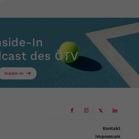
nside-In
dcast des ÖTV
Inside-In
Kontakt
Impressum