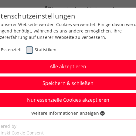
ÖTV
Landesverbände
News
tenschutzeinstellungen
 unserer Webseite werden Cookies verwendet. Einige davon wer
Ausbildung
Services
Über uns
ngend benötigt, während es uns andere ermöglichen, Ihre
zererfahrung auf unserer Webseite zu verbessern.
Essenziell
Statistiken
Alle akzeptieren
Speichern & schließen
Nur essenzielle Cookies akzeptieren
gen bei der Doppel-
Weitere Informationen anzeigen
ssenziell
2023
senzielle Cookies werden für grundlegende Funktionen der
ered by
bseite benötigt. Dadurch ist gewährleistet, dass die Webseite
linski Cookie Consent