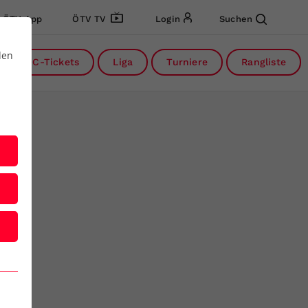
ÖTV App
ÖTV TV
Login
Suchen
den
DC-Tickets
Liga
Turniere
Rangliste