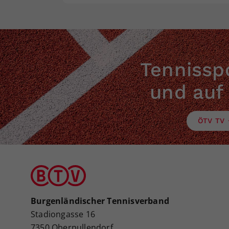
Tennisspo
und auf
ÖTV TV
Burgenländischer Tennisverband
Stadiongasse 16
7350 Oberpullendorf