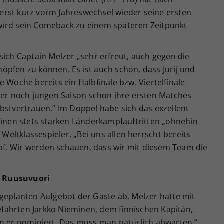
rst kurz vorm Jahreswechsel wieder seine ersten
wird sein Comeback zu einem späteren Zeitpunkt
sich Captain Melzer „sehr erfreut, auch gegen die
öpfen zu können. Es ist auch schön, dass Jurij und
 Woche bereits ein Halbfinale bzw. Viertelfinale
 der noch jungen Saison schon ihre ersten Matches
bstvertrauen.“ Im Doppel habe sich das exzellent
einen stets starken Länderkampfauftritten „ohnehin
-Weltklassespieler. „Bei uns allen herrscht bereits
f. Wir werden schauen, dass wir mit diesem Team die
e Ruusuvuori
 geplanten Aufgebot der Gäste ab. Melzer hatte mit
fährten Jarkko Nieminen, dem finnischen Kapitän,
en er nominiert. Das muss man natürlich abwarten.“