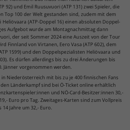
TP 92) und Emil Ruusuvuori (ATP 131) zwei Spieler, die
en Top 100 der Welt gestanden sind, zudem mit dem
 Heliövaara (ATP-Doppel 16) einen absoluten Doppel-
iges Aufgebot wurde am Montagnachmittag dann
vuori, der seit Sommer 2024 eine Auszeit von der Tour
ird Finnland von Virtanen, Eero Vasa (ATP 602), dem
 (ATP 1599) und den Doppelspezialisten Heliövaara und
03). Es dürfen allerdings bis zu drei Änderungen bis
30. Jänner vorgenommen werden.
in Niederösterreich mit bis zu je 400 finnischen Fans
 den Länderkampf sind bei Ö-Ticket online erhältlich
zenzkartenspieler:innen und NÖ-Card-Besitzer:innen 30,-
 19,- Euro pro Tag. Zweitages-Karten sind zum Vollpreis
is 14 Jahre um 32,- Euro.