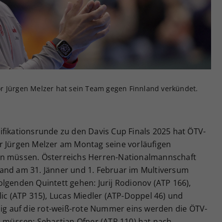
Zweck
generierte ID, für die historische Speicherung
Ihrer vorgenommen Einstellungen, falls der
Webseiten-Betreiber dies eingestellt hat.
r Jürgen Melzer hat sein Team gegen Finnland verkündet.
ifikationsrunde zu den Davis Cup Finals 2025 hat ÖTV-
r Jürgen Melzer am Montag seine vorläufigen
en müssen. Österreichs Herren-Nationalmannschaft
and am 31. Jänner und 1. Februar im Multiversum
lgenden Quintett gehen: Jurij Rodionov (ATP 166),
lic (ATP 315), Lucas Miedler (ATP-Doppel 46) und
zig auf die rot-weiß-rote Nummer eins werden die ÖTV-
n müssen: Sebastian Ofner (ATP 110) hat nach