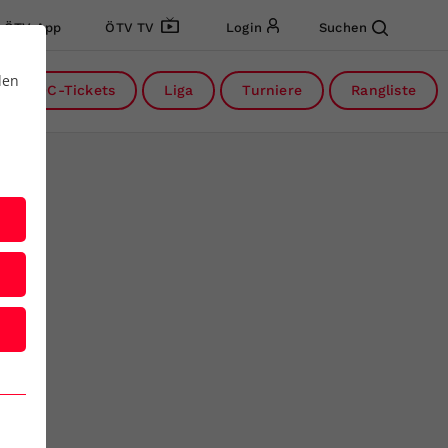
ÖTV App
ÖTV TV
Login
Suchen
den
DC-Tickets
Liga
Turniere
Rangliste