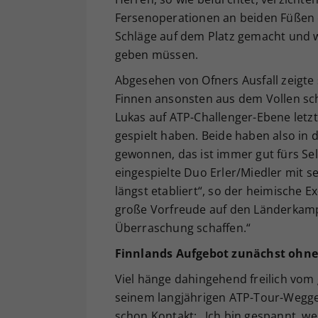
Fersenoperationen an beiden Füßen e
Schläge auf dem Platz gemacht und 
geben müssen.
Abgesehen von Ofners Ausfall zeigte 
Finnen ansonsten aus dem Vollen sch
Lukas auf ATP-Challenger-Ebene letzte
gespielt haben. Beide haben also in
gewonnen, das ist immer gut fürs Sel
eingespielte Duo Erler/Miedler mit s
längst etabliert“, so der heimische Ex
große Vorfreude auf den Länderkamp
Überraschung schaffen.“
Finnlands Aufgebot zunächst ohn
Viel hänge dahingehend freilich vom
seinem langjährigen ATP-Tour-Wegge
schon Kontakt: „Ich bin gespannt, w