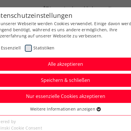
ÖTV
Landesverbände
News
tenschutzeinstellungen
 unserer Webseite werden Cookies verwendet. Einige davon wer
Ausbildung
Services
Über uns
ngend benötigt, während es uns andere ermöglichen, Ihre
zererfahrung auf unserer Webseite zu verbessern.
Essenziell
Statistiken
Alle akzeptieren
Speichern & schließen
Nur essenzielle Cookies akzeptieren
erreich gegen Finnland
Weitere Informationen anzeigen
ssenziell
icher Besetzung
senzielle Cookies werden für grundlegende Funktionen der
ered by
bseite benötigt. Dadurch ist gewährleistet, dass die Webseite
linski Cookie Consent