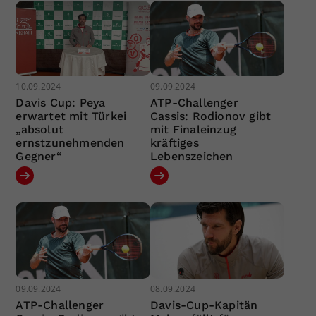
10.09.2024
09.09.2024
Davis Cup: Peya
ATP-Challenger
erwartet mit Türkei
Cassis: Rodionov gibt
„absolut
mit Finaleinzug
ernstzunehmenden
kräftiges
Gegner“
Lebenszeichen
09.09.2024
08.09.2024
ATP-Challenger
Davis-Cup-Kapitän