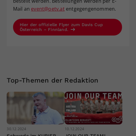
bestellt werden. Bestellungen werden per E-
Mail an
event@oetv.at
entgegengenommen.
Hier der offizielle Flyer zum Davis Cup
Österreich – Finnland.
Top-Themen der Redaktion
30.12.2024
10.12.2024
Schweda im KURIER
JOIN OUR TEAM!