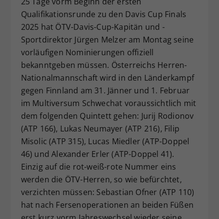
25 Tage vorm Beginn der ersten
Dieser Wert speichert Ihre Consent-
Qualifikationsrunde zu den Davis Cup Finals
Einstellungen. Unter anderem eine
2025 hat ÖTV-Davis-Cup-Kapitän und -
zufällig generierte ID, für die
Sportdirektor Jürgen Melzer am Montag seine
Zweck
historische Speicherung Ihrer
vorläufigen Nominierungen offiziell
vorgenommen Einstellungen, falls der
bekanntgeben müssen. Österreichs Herren-
Webseiten-Betreiber dies eingestellt
hat.
Nationalmannschaft wird in den Länderkampf
gegen Finnland am 31. Jänner und 1. Februar
im Multiversum Schwechat voraussichtlich mit
dem folgenden Quintett gehen: Jurij Rodionov
(ATP 166), Lukas Neumayer (ATP 216), Filip
Misolic (ATP 315), Lucas Miedler (ATP-Doppel
46) und Alexander Erler (ATP-Doppel 41).
Einzig auf die rot-weiß-rote Nummer eins
werden die ÖTV-Herren, so wie befürchtet,
verzichten müssen: Sebastian Ofner (ATP 110)
hat nach Fersenoperationen an beiden Füßen
erst kurz vorm Jahreswechsel wieder seine