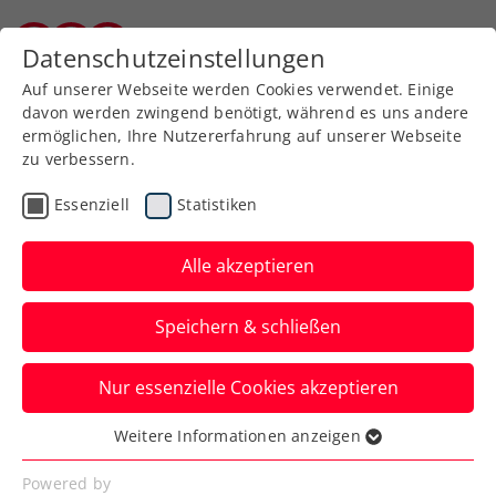
Zurück zur Newsübersicht
Datenschutzeinstellungen
Burgenländischer Tennisverband
Auf unserer Webseite werden Cookies verwendet. Einige
davon werden zwingend benötigt, während es uns andere
ermöglichen, Ihre Nutzererfahrung auf unserer Webseite
zu verbessern.
Davis Cup
Essenziell
Statistiken
Davis Cup: Österreich
gegen Finnland in
Alle akzeptieren
stärkstmöglicher
Speichern & schließen
Besetzung
Nur essenzielle Cookies akzeptieren
Jurij Rodionov, Lukas Neumayer, Filip
Misolic, Lucas Miedler und Alexander
Weitere Informationen anzeigen
Essenziell
Erler bilden das ÖTV-Team.
Essenzielle Cookies werden für grundlegende
Powered by