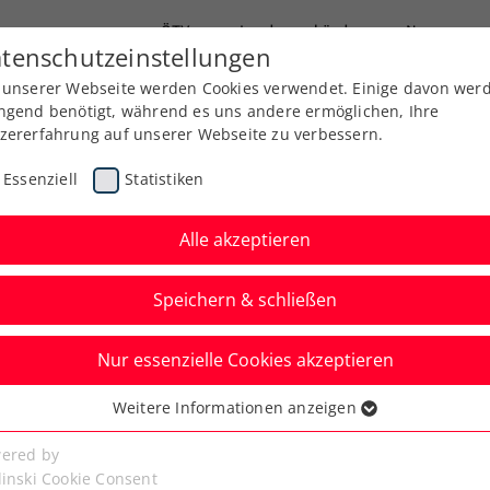
ÖTV
Landesverbände
News
tenschutzeinstellungen
 unserer Webseite werden Cookies verwendet. Einige davon wer
Ausbildung
Services
Über uns
ngend benötigt, während es uns andere ermöglichen, Ihre
zererfahrung auf unserer Webseite zu verbessern.
Essenziell
Statistiken
Alle akzeptieren
Speichern & schließen
Nur essenzielle Cookies akzeptieren
m Sport das Blut“:
Weitere Informationen anzeigen
ssenziell
der Einstellung von
senzielle Cookies werden für grundlegende Funktionen der
ered by
bseite benötigt. Dadurch ist gewährleistet, dass die Webseite
linski Cookie Consent