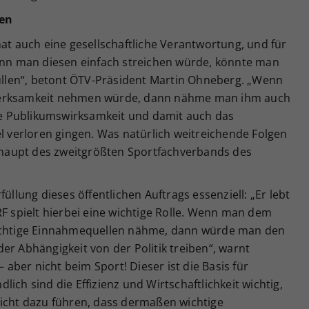
gen
hat auch eine gesellschaftliche Verantwortung, und für
Wenn man diesen einfach streichen würde, könnte man
füllen“, betont ÖTV-Präsident Martin Ohneberg. „Wenn
merksamkeit nehmen würde, dann nähme man ihm auch
die Publikumswirksamkeit und damit auch das
el verloren gingen. Was natürlich weitreichende Folgen
haupt des zweitgrößten Sportfachverbands des
üllung dieses öffentlichen Auftrags essenziell: „Er lebt
RF spielt hierbei eine wichtige Rolle. Wenn man dem
wichtige Einnahmequellen nähme, dann würde man den
er Abhängigkeit von der Politik treiben“, warnt
– aber nicht beim Sport! Dieser ist die Basis für
ich sind die Effizienz und Wirtschaftlichkeit wichtig,
nicht dazu führen, dass dermaßen wichtige