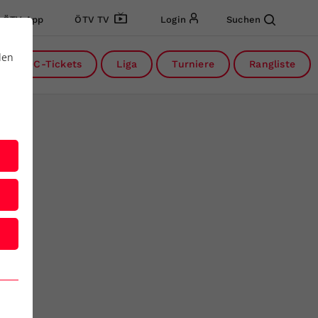
ÖTV App
ÖTV TV
Login
Suchen
den
DC-Tickets
Liga
Turniere
Rangliste