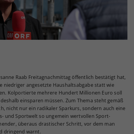
Zweck
generierte ID, für die historische Speicherung
Ihrer vorgenommen Einstellungen, falls der
Webseiten-Betreiber dies eingestellt hat.
anne Raab Freitagnachmittag öffentlich bestätigt hat,
ine niedriger angesetzte Haushaltsabgabe statt wie
en. Kolportierte mehrere Hundert Millionen Euro soll
n deshalb einsparen müssen. Zum Thema steht gemäß
, nicht nur ein radikaler Sparkurs, sondern auch eine
is- und Sportwelt so ungemein wertvollen Sport-
ender, überaus drastischer Schritt, vor dem man
d dringend warnt.