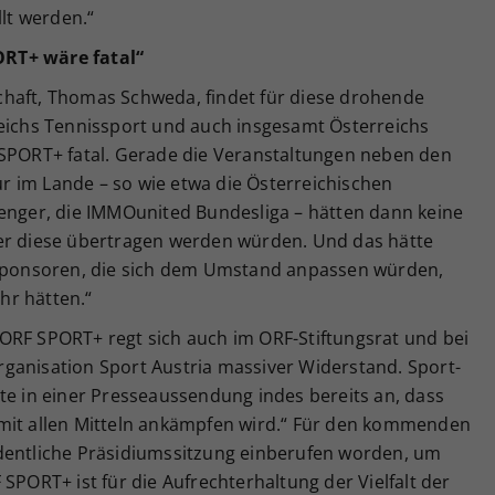
llt werden.“
ORT+ wäre fatal“
haft, Thomas Schweda, findet für diese drohende
reichs Tennissport und auch insgesamt Österreichs
 SPORT+ fatal. Gerade die Veranstaltungen neben den
 im Lande – so wie etwa die Österreichischen
lenger, die IMMOunited Bundesliga – hätten dann keine
er diese übertragen werden würden. Und das hätte
n Sponsoren, die sich dem Umstand anpassen würden,
ehr hätten.“
ORF SPORT+ regt sich auch im ORF-Stiftungsrat und bei
ganisation Sport Austria massiver Widerstand. Sport-
te in einer Presseaussendung indes bereits an, dass
 mit allen Mitteln ankämpfen wird.“ Für den kommenden
dentliche Präsidiumssitzung einberufen worden, um
SPORT+ ist für die Aufrechterhaltung der Vielfalt der