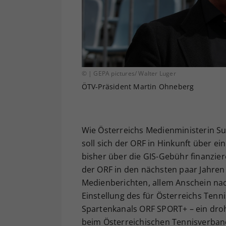
© | GEPA pictures/ Walter Luger
ÖTV-Präsident Martin Ohneberg
Wie Österreichs Medienministerin Sus
soll sich der ORF in Hinkunft über e
bisher über die GIS-Gebühr finanzier
der ORF in den nächsten paar Jahre
Medienberichten, allem Anschein nach
Einstellung des für Österreichs Tenn
Spartenkanals ORF SPORT+ – ein droh
beim Österreichischen Tennisverban