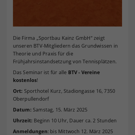
Dieser Wert speichert Ihre Consent-
Einstellungen. Unter anderem eine
zufällig generierte ID, für die
Zweck
historische Speicherung Ihrer
vorgenommen Einstellungen, falls der
Die Firma „Sportbau Kainz GmbH“ zeigt
Webseiten-Betreiber dies eingestellt
unseren BTV-Mitgliedern das Grundwissen in
hat.
Theorie und Praxis für die
Frühjahrsinstandsetzung von Tennisplätzen.
Das Seminar ist für alle
BTV - Vereine
kostenlos
!
Ort:
Sporthotel Kurz, Stadiongasse 16, 7350
Oberpullendorf
Datum:
Samstag, 15. März 2025
Uhrzeit:
Beginn 10 Uhr, Dauer ca. 2 Stunden
Anmeldungen
: bis Mittwoch 12. März 2025