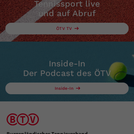
Tennissport live
und auf Abruf
ÖTV TV
Inside-In
Der Podcast des ÖTV
Inside-In