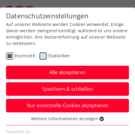
Zurück zur Newsübersicht
Datenschutzeinstellungen
Burgenländischer Tennisverband
Auf unserer Webseite werden Cookies verwendet. Einige
davon werden zwingend benötigt, während es uns andere
ermöglichen, Ihre Nutzererfahrung auf unserer Webseite
zu verbessern.
Ausbildung
Verbands-Info
Essenziell
Statistiken
BTV-Platzwart-Seminar
Alle akzeptieren
Der Burgenländische Tennisverband
veranstaltet am Samstag, 15. März 2025
Speichern & schließen
einen Platzwartkurs.
Nur essenzielle Cookies akzeptieren
Verfasst von: Claudia Schlögl-Wandl, 04.03.2025
Weitere Informationen anzeigen
Essenziell
Essenzielle Cookies werden für grundlegende
Powered by