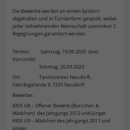
Dieser Wert speichert Ihre Consent-
Die Bewerbe werden an einem Spielort
Einstellungen. Unter anderem eine
abgehalten und in Turnierform gespielt, wobei
zufällig generierte ID, für die
jeder teilnehmenden Mannschaft zumindest 2
Zweck
historische Speicherung Ihrer
vorgenommen Einstellungen, falls der
Begegnungen garantiert werden.
Webseiten-Betreiber dies eingestellt
hat.
Termin: Samstag, 19.09.2020 (evtl.
Vorrunde)
Sonntag, 20.09.2020
Ort: Tenniscenter Neudörfl,
Fabriksgelände 9, 7201 Neudörfl
Bewerbe:
KIDS U8 – Offener Bewerb (Burschen &
Mädchen) des Jahrgangs 2012 und jünger
KIDS U9 – Mädchen des Jahrgangs 2011 und
jünger