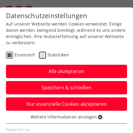
Zurück zur Newsübersicht
Datenschutzeinstellungen
Burgenländischer Tennisverband
Auf unserer Webseite werden Cookies verwendet. Einige
davon werden zwingend benötigt, während es uns andere
ermöglichen, Ihre Nutzererfahrung auf unserer Webseite
zu verbessern.
Kids & Jugend
Essenziell
Statistiken
BTV-KIDS-
Mannschaftsmeisterschaft
Alle akzeptieren
2020
Speichern & schließen
Der Burgenländische Tennisverband führt
Nur essenzielle Cookies akzeptieren
im Spieljahr 2020 wieder einen
Meisterschaftsbewerb für Mannschaften
Weitere Informationen anzeigen
Essenziell
der Altersklassen KIDS U8 und KIDS U9
Essenzielle Cookies werden für grundlegende
Powered by
durch.