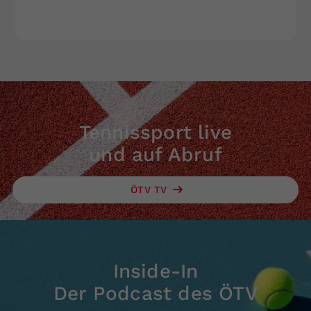
Tennissport live
und auf Abruf
ÖTV TV
Inside-In
Der Podcast des ÖTV