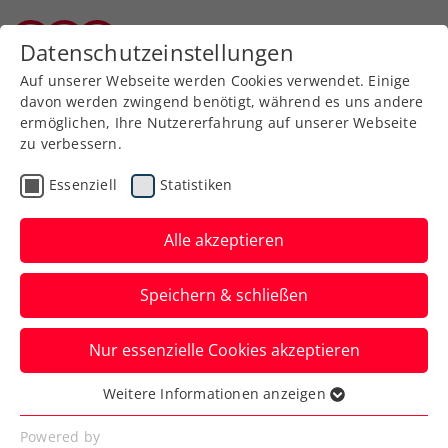
Zurück zur Newsübersicht
Datenschutzeinstellungen
Burgenländischer Tennisverband
Auf unserer Webseite werden Cookies verwendet. Einige
davon werden zwingend benötigt, während es uns andere
ermöglichen, Ihre Nutzererfahrung auf unserer Webseite
zu verbessern.
Turniere
Kids & Jugend
Essenziell
Statistiken
BTV-Jugend-Hallen-LM:
Papierform war Trumpf
Alle akzeptieren
Bei den Landesmeisterschaften der
Speichern & schließen
Jugend in der Tennishalle in Oslip setzten
sich durchwegs die Favoriten durch. Bei
Nur essenzielle Cookies akzeptieren
den U16-Burschen überraschte Julian
Weitere Informationen anzeigen
Erhardt aus Schattendorf.
Essenziell
Essenzielle Cookies werden für grundlegende
Powered by
Verfasst von: BTV-Presse, 14.01.2026