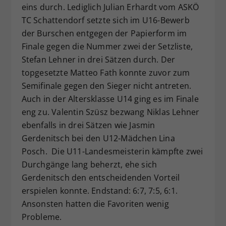
eins durch. Lediglich Julian Erhardt vom ASKÖ
Dieser Wert speichert Ihre Consent-
TC Schattendorf setzte sich im U16-Bewerb
Einstellungen. Unter anderem eine
der Burschen entgegen der Papierform im
zufällig generierte ID, für die
Zweck
historische Speicherung Ihrer
Finale gegen die Nummer zwei der Setzliste,
vorgenommen Einstellungen, falls der
Stefan Lehner in drei Sätzen durch. Der
Webseiten-Betreiber dies eingestellt
topgesetzte Matteo Fath konnte zuvor zum
hat.
Semifinale gegen den Sieger nicht antreten.
Auch in der Altersklasse U14 ging es im Finale
eng zu. Valentin Szüsz bezwang Niklas Lehner
ebenfalls in drei Sätzen wie Jasmin
Gerdenitsch bei den U12-Mädchen Lina
Posch. Die U11-Landesmeisterin kämpfte zwei
Durchgänge lang beherzt, ehe sich
Gerdenitsch den entscheidenden Vorteil
erspielen konnte. Endstand: 6:7, 7:5, 6:1.
Ansonsten hatten die Favoriten wenig
Probleme.