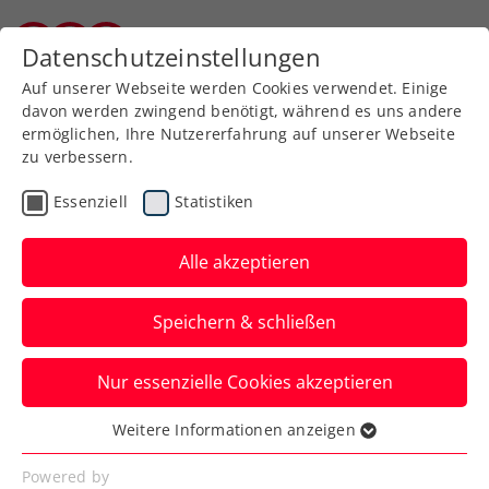
Zurück zur Newsübersicht
Datenschutzeinstellungen
Burgenländischer Tennisverband
Auf unserer Webseite werden Cookies verwendet. Einige
davon werden zwingend benötigt, während es uns andere
ermöglichen, Ihre Nutzererfahrung auf unserer Webseite
zu verbessern.
Turniere
Kids & Jugend
Essenziell
Statistiken
BTV Jugend Circuit:
Maislinger holt beim
Alle akzeptieren
Heimspiel den U18-Titel
Speichern & schließen
Die rot-goldenen Nachwuchshoffnungen
Nur essenzielle Cookies akzeptieren
trafen auf der Anlage des UTC Pöttsching
auf starke Konkurrenz. Niklas Maislinger
Weitere Informationen anzeigen
Essenziell
holte den einzigen Titel im Einzel, Isabella
Essenzielle Cookies werden für grundlegende
Powered by
Hauenschild gewann mit Partnerin Leonie