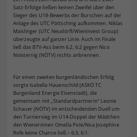
Satz-Erfolge ließen keinen Zweifel über den
Dieser Wert speichert Ihre Consent-
Einstellungen. Unter anderem eine
Sieger des U18-Bewerbs der Burschen auf der
zufällig generierte ID, für die
Anlage des UTC Pöttsching aufkommen. Niklas
Zweck
historische Speicherung Ihrer
Maislinger (UTC Neudörfl/WienInvest Group)
vorgenommen Einstellungen, falls der
überzeugte auf ganzer Linie. Auch im Finale
Webseiten-Betreiber dies eingestellt
ließ das BTV-Ass beim 6:2, 6:2 gegen Nico
hat.
Noisternig (NÖTV) nichts anbrennen.
Für einen zweiten burgenländischen Erfolg
sorgte Isabella Hauenschild (ASKÖ TC
Burgenland Energie Eisenstadt), die
gemeinsam mit „Standardpartnerin“ Leonie
Schauer (NÖTV) im entscheidenden Duell um
den Turniersieg im U14-Doppel der Mädchen
den Wienerinnen Omella Pole/Noa Josephine
Rofe keine Chance ließ – 6:3, 6:1.