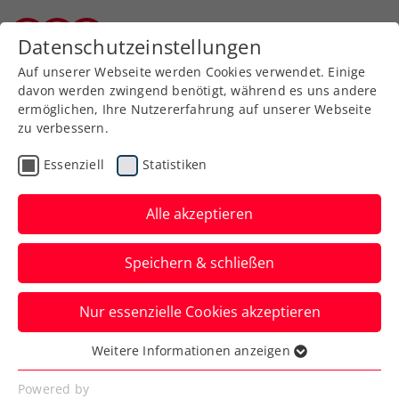
Zurück zur Newsübersicht
Datenschutzeinstellungen
Burgenländischer Tennisverband
Auf unserer Webseite werden Cookies verwendet. Einige
davon werden zwingend benötigt, während es uns andere
ermöglichen, Ihre Nutzererfahrung auf unserer Webseite
zu verbessern.
Turniere
Kids & Jugend
Essenziell
Statistiken
BTV-Hallen-
Landesmeisterschaften:
Alle akzeptieren
Kim Kühbauer und David
Speichern & schließen
Pichler neue Meister
Nur essenzielle Cookies akzeptieren
Mittlerweile traditionell standen zu
Beginn des Jahres die Hallen-
Weitere Informationen anzeigen
Essenziell
Landesmeisterschaften auf dem
Essenzielle Cookies werden für grundlegende
Powered by
Programm. Ausgetragen wurden im