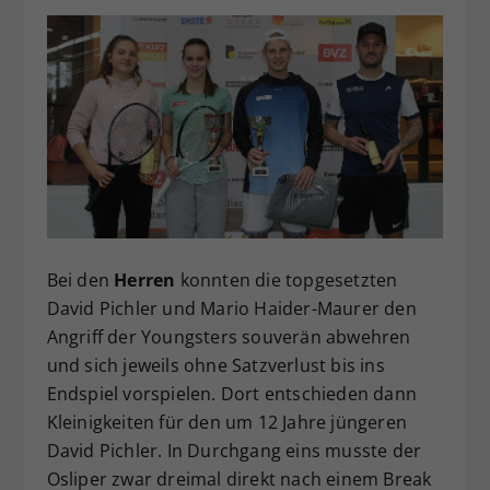
Dieser Wert speichert Ihre Consent-
Einstellungen. Unter anderem eine
zufällig generierte ID, für die
Zweck
historische Speicherung Ihrer
vorgenommen Einstellungen, falls der
Webseiten-Betreiber dies eingestellt
hat.
Bei den
Herren
konnten die topgesetzten
David Pichler und Mario Haider-Maurer den
Angriff der Youngsters souverän abwehren
und sich jeweils ohne Satzverlust bis ins
Endspiel vorspielen. Dort entschieden dann
Kleinigkeiten für den um 12 Jahre jüngeren
David Pichler. In Durchgang eins musste der
Osliper zwar dreimal direkt nach einem Break