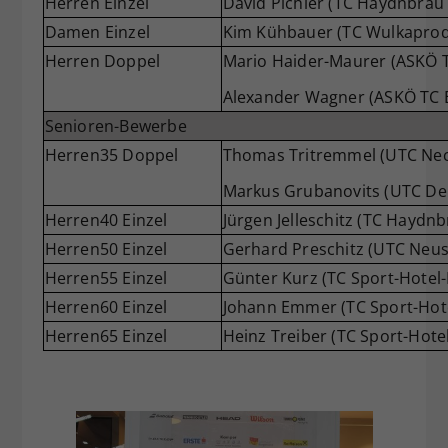
Herren Einzel
David Pichler (TC Haydnbräu
Damen Einzel
Kim Kühbauer (TC Wulkaprod
Herren Doppel
Mario Haider-Maurer (ASKÖ T
Alexander Wagner (ASKÖ TC E
Senioren-Bewerbe
Herren35 Doppel
Thomas Tritremmel (UTC Ne
Markus Grubanovits (UTC De
Herren40 Einzel
Jürgen Jelleschitz (TC Haydn
Herren50 Einzel
Gerhard Preschitz (UTC Neus
Herren55 Einzel
Günter Kurz (TC Sport-Hotel-
Herren60 Einzel
Johann Emmer (TC Sport-Hote
Herren65 Einzel
Heinz Treiber (TC Sport-Hote