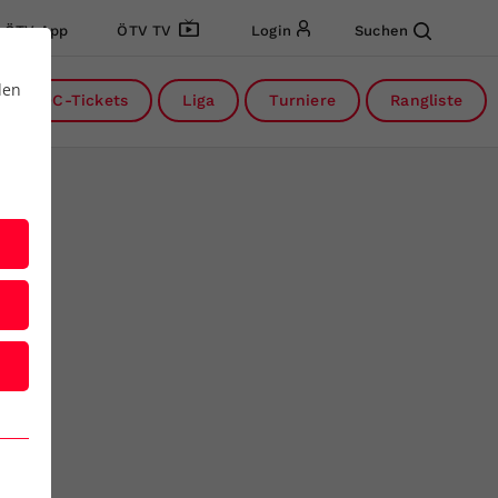
ÖTV App
ÖTV TV
Login
Suchen
den
DC-Tickets
Liga
Turniere
Rangliste