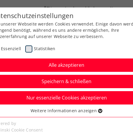
ÖTV
Landesverbände
News
tenschutzeinstellungen
 unserer Webseite werden Cookies verwendet. Einige davon wer
Ausbildung
Services
Über uns
ngend benötigt, während es uns andere ermöglichen, Ihre
zererfahrung auf unserer Webseite zu verbessern.
Essenziell
Statistiken
Alle akzeptieren
Speichern & schließen
Nur essenzielle Cookies akzeptieren
ng Cup: ÖTV-Damen
Weitere Informationen anzeigen
ssenziell
egen Dänemark
senzielle Cookies werden für grundlegende Funktionen der
ered by
bseite benötigt. Dadurch ist gewährleistet, dass die Webseite
linski Cookie Consent