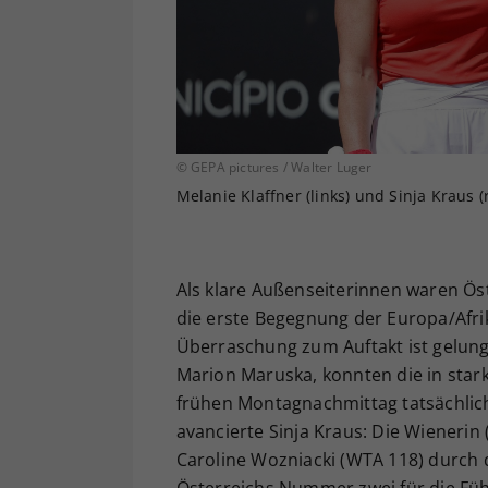
© GEPA pictures / Walter Luger
Melanie Klaffner (links) und Sinja Kraus
Als klare Außenseiterinnen waren Öst
die erste Begegnung der Europa/Afr
Überraschung zum Auftakt ist gelung
Marion Maruska, konnten die in sta
frühen Montagnachmittag tatsächlich 
avancierte Sinja Kraus: Die Wienerin
Caroline Wozniacki (WTA 118) durch d
Österreichs Nummer zwei für die Füh