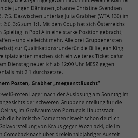
en die jungen Däninnen Johanne Christine Svendsen
 7:5. Dazwischen unterlag Julia Grabher (WTA 130) im
t 2:6, 3:6 zum 1:1. Mit dem Coup hat sich Österreichs
pieltag in Pool A in eine starke Position gebracht,
affen – und vielleicht mehr. Alle drei Gruppenersten
rbst) zur Qualifikationsrunde für die Billie Jean King
weitplatzierten machen sich ein weiteres Ticket dafür
 am Dienstag neuerlich ab 12:00 Uhr MESZ gegen
nfalls mit 2:1 durchsetzte.
enem Posten, Grabher „megaenttäuscht“
ot-weiß-roten Lager nach der Auslosung am Sonntag im
 angesichts der schweren Gruppeneinteilung für die
 Oeiras, im Großraum von Portugals Hauptstadt
sah die heimische Damentenniswelt schon deutlich
 Galavorstellung von Kraus gegen Wozniacki, die im
in Comeback nach über dreieinhalbjähriger Auszeit