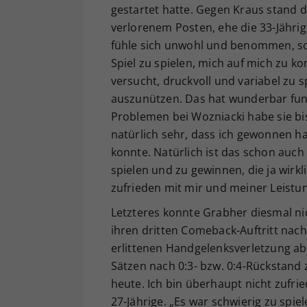
gestartet hatte. Gegen Kraus stand 
verlorenem Posten, ehe die 33-Jährige
fühle sich unwohl und benommen, so 
Spiel zu spielen, mich auf mich zu ko
versucht, druckvoll und variabel zu s
auszunützen. Das hat wunderbar funkt
Problemen bei Wozniacki habe sie bi
natürlich sehr, dass ich gewonnen h
konnte. Natürlich ist das schon auch
spielen und zu gewinnen, die ja wirkli
zufrieden mit mir und meiner Leistun
Letzteres konnte Grabher diesmal nic
ihren dritten Comeback-Auftritt nac
erlittenen Handgelenksverletzung ab
Sätzen nach 0:3- bzw. 0:4-Rückstand 
heute. Ich bin überhaupt nicht zufrie
27-Jährige. „Es war schwierig zu spie