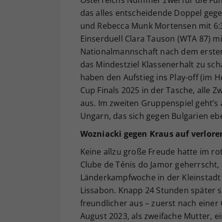
das alles entscheidende Doppel geg
und Rebecca Munk Mortensen mit 6:3,
Einserduell Clara Tauson (WTA 87) mi
Nationalmannschaft nach dem ersten S
das Mindestziel Klassenerhalt zu sch
haben den Aufstieg ins Play-off (im He
Cup Finals 2025 in der Tasche, alle Z
aus. Im zweiten Gruppenspiel geht’s
Ungarn, das sich gegen Bulgarien ebe
Wozniacki gegen Kraus auf verlor
Keine allzu große Freude hatte im r
Clube de Ténis do Jamor geherrscht,
Länderkampfwoche in der Kleinstadt
Lissabon. Knapp 24 Stunden später 
freundlicher aus – zuerst nach einer
August 2023, als zweifache Mutter, e