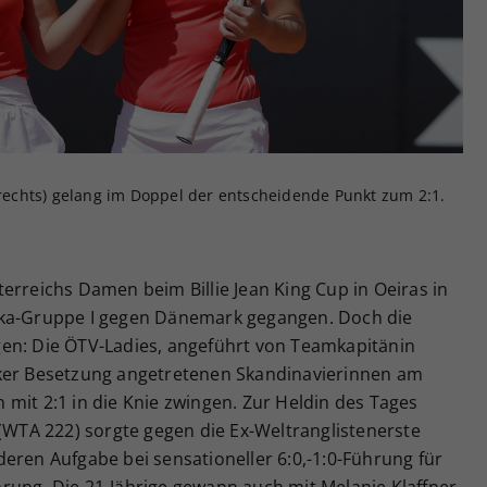
Zweck
generierte ID, für die historische Speicherung
Ihrer vorgenommen Einstellungen, falls der
Webseiten-Betreiber dies eingestellt hat.
 (rechts) gelang im Doppel der entscheidende Punkt zum 2:1.
erreichs Damen beim Billie Jean King Cup in Oeiras in
ika-Gruppe I gegen Dänemark gegangen. Doch die
en: Die ÖTV-Ladies, angeführt von Teamkapitänin
rker Besetzung angetretenen Skandinavierinnen am
mit 2:1 in die Knie zwingen. Zur Heldin des Tages
 (WTA 222) sorgte gegen die Ex-Weltranglistenerste
eren Aufgabe bei sensationeller 6:0,-1:0-Führung für
rung. Die 21-Jährige gewann auch mit Melanie Klaffner