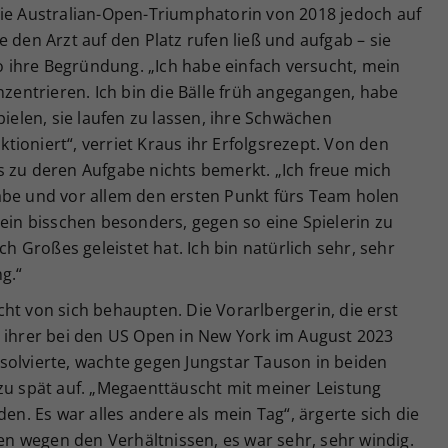
die Australian-Open-Triumphatorin von 2018 jedoch auf
 den Arzt auf den Platz rufen ließ und aufgab – sie
ihre Begründung. „Ich habe einfach versucht, mein
nzentrieren. Ich bin die Bälle früh angegangen, habe
pielen, sie laufen zu lassen, ihre Schwächen
ioniert“, verriet Kraus ihr Erfolgsrezept. Von den
s zu deren Aufgabe nichts bemerkt. „Ich freue mich
abe und vor allem den ersten Punkt fürs Team holen
 ein bisschen besonders, gegen so eine Spielerin zu
ch Großes geleistet hat. Ich bin natürlich sehr, sehr
g.“
ht von sich behaupten. Die Vorarlbergerin, die erst
h ihrer bei den US Open in New York im August 2023
solvierte, wachte gegen Jungstar Tauson in beiden
zu spät auf. „Megaenttäuscht mit meiner Leistung
den. Es war alles andere als mein Tag“, ärgerte sich die
len wegen den Verhältnissen, es war sehr, sehr windig.