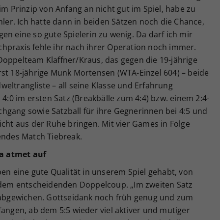
im Prinzip von Anfang an nicht gut im Spiel, habe zu
hler. Ich hatte dann in beiden Sätzen noch die Chance,
en eine so gute Spielerin zu wenig. Da darf ich mir
atchpraxis fehle ihr nach ihrer Operation noch immer.
Doppelteam Klaffner/Kraus, das gegen die 19-jährige
rst 18-jährige Munk Mortensen (WTA-Einzel 604) – beide
eltrangliste – all seine Klasse und Erfahrung
 4:0 im ersten Satz (Breakbälle zum 4:4) bzw. einem 2:4-
hgang sowie Satzball für ihre Gegnerinnen bei 4:5 und
icht aus der Ruhe bringen. Mit vier Games in Folge
endes Match Tiebreak.
a atmet auf
ben eine gute Qualität in unserem Spiel gehabt, von
h dem entscheidenden Doppelcoup. „Im zweiten Satz
e abgewichen. Gottseidank noch früh genug und zum
fangen, ab dem 5:5 wieder viel aktiver und mutiger