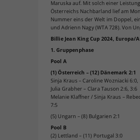
Maruska auf. Mit solch einer Leistun
Österreichs Nachbarland lief am Mo
Nummer eins der Welt im Doppel, ein,
und Adrienn Nagy (WTA 728). Von Un
Billie Jean King Cup 2024, Europa/Af
1. Gruppenphase
Pool A
(1) Österreich – (12) Dänemark 2:1
Sinja Kraus – Caroline Wozniacki 6:0, 
Julia Grabher – Clara Tauson 2:6, 3:6
Melanie Klaffner / Sinja Kraus – Reb
7:5
(5) Ungarn – (8) Bulgarien 2:1
Pool B
(2) Lettland – (11) Portugal 3:0