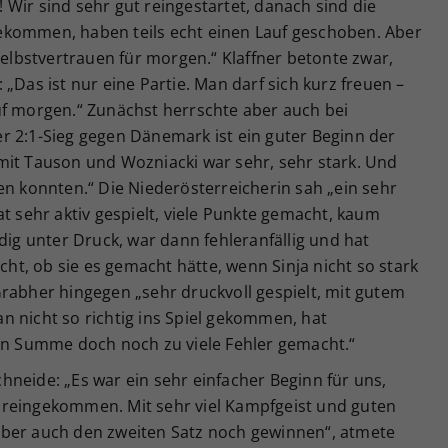
d! Wir sind sehr gut reingestartet, danach sind die
ekommen, haben teils echt einen Lauf geschoben. Aber
Selbstvertrauen für morgen.“ Klaffner betonte zwar,
„Das ist nur eine Partie. Man darf sich kurz freuen –
uf morgen.“ Zunächst herrschte aber auch bei
r 2:1-Sieg gegen Dänemark ist ein guter Beginn der
mit Tauson und Wozniacki war sehr, sehr stark. Und
en konnten.“ Die Niederösterreicherin sah „ein sehr
at sehr aktiv gespielt, viele Punkte gemacht, kaum
dig unter Druck, war dann fehleranfällig und hat
icht, ob sie es gemacht hätte, wenn Sinja nicht so stark
rabher hingegen „sehr druckvoll gespielt, mit gutem
 an nicht so richtig ins Spiel gekommen, hat
 in Summe doch noch zu viele Fehler gemacht.“
neide: „Es war ein sehr einfacher Beginn für uns,
 reingekommen. Mit sehr viel Kampfgeist und guten
aber auch den zweiten Satz noch gewinnen“, atmete