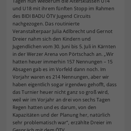
Tagen nun wiederum die Altersklassen U14
Dieser Wert speichert Ihre Consent-
und U18 mit ihrem fünften Stopp im Rahmen
Einstellungen. Unter anderem eine
des BIDI BADU ÖTV Jugend Circuits
zufällig generierte ID, für die
nachgezogen. Das routinierte
Zweck
historische Speicherung Ihrer
Veranstalterpaar Julia Adlbrecht und Gernot
vorgenommen Einstellungen, falls der
Dreier nahm sich den Kindern und
Webseiten-Betreiber dies eingestellt
hat.
Jugendlichen vom 30. Juni bis 5. Juli in Kärnten
in der Werzer Arena von Pörtschach an. „Wir
hatten heuer immerhin 157 Nennungen – 15
Absagen gab es im Vorfeld dann noch. Im
Vorjahr waren es 214 Nennungen, aber wir
haben eigentlich sogar irgendwo gehofft, dass
das Turnier heuer nicht ganz so groß wird,
weil wir im Vorjahr an drei von sechs Tagen
Regen hatten und es darum, von den
Kapazitäten und der Planung her, natürlich
sehr problematisch war“, erzählte Dreier im
Gespräch mit dem ÖTV.