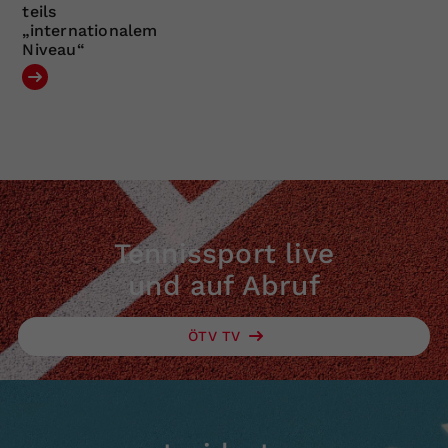
teils
„internationalem
Niveau“
Tennissport live
und auf Abruf
ÖTV TV