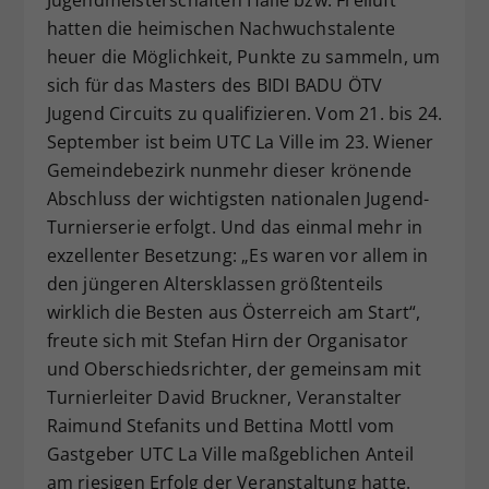
Dieser Wert speichert Ihre Consent-
hatten die heimischen Nachwuchstalente
Einstellungen. Unter anderem eine
heuer die Möglichkeit, Punkte zu sammeln, um
zufällig generierte ID, für die
sich für das Masters des BIDI BADU ÖTV
Zweck
historische Speicherung Ihrer
Jugend Circuits zu qualifizieren. Vom 21. bis 24.
vorgenommen Einstellungen, falls der
September ist beim UTC La Ville im 23. Wiener
Webseiten-Betreiber dies eingestellt
Gemeindebezirk nunmehr dieser krönende
hat.
Abschluss der wichtigsten nationalen Jugend-
Turnierserie erfolgt. Und das einmal mehr in
exzellenter Besetzung: „Es waren vor allem in
den jüngeren Altersklassen größtenteils
wirklich die Besten aus Österreich am Start“,
freute sich mit Stefan Hirn der Organisator
und Oberschiedsrichter, der gemeinsam mit
Turnierleiter David Bruckner, Veranstalter
Raimund Stefanits und Bettina Mottl vom
Gastgeber UTC La Ville maßgeblichen Anteil
am riesigen Erfolg der Veranstaltung hatte.