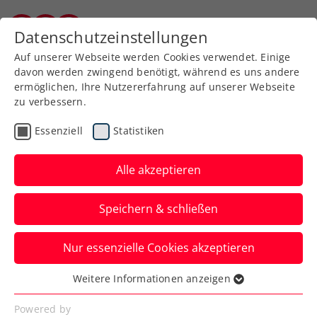
Zurück zur Newsübersicht
Datenschutzeinstellungen
Burgenländischer Tennisverband
Auf unserer Webseite werden Cookies verwendet. Einige
davon werden zwingend benötigt, während es uns andere
ermöglichen, Ihre Nutzererfahrung auf unserer Webseite
zu verbessern.
Turniere
Kids & Jugend
Essenziell
Statistiken
BIDI BADU ÖTV Jugend
Circuit: Masters mit
Alle akzeptieren
hoher Klasse und eigenen
Speichern & schließen
Gesetzen
Nur essenzielle Cookies akzeptieren
Beim UTC La Ville in Wien haben sich
Österreichs beste Jugendliche die
Weitere Informationen anzeigen
Essenziell
begehrten Titel ausgemacht.
Essenzielle Cookies werden für grundlegende
Powered by