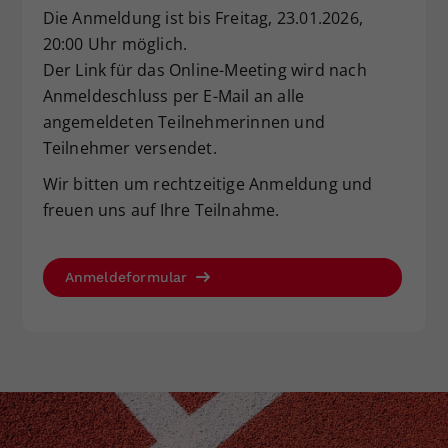
Die Anmeldung ist bis Freitag, 23.01.2026,
Dieser Wert speichert Ihre Consent-
20:00 Uhr möglich.
Einstellungen. Unter anderem eine
zufällig generierte ID, für die
Der Link für das Online-Meeting wird nach
Zweck
historische Speicherung Ihrer
Anmeldeschluss per E-Mail an alle
vorgenommen Einstellungen, falls der
angemeldeten Teilnehmerinnen und
Webseiten-Betreiber dies eingestellt
Teilnehmer versendet.
hat.
Wir bitten um rechtzeitige Anmeldung und
freuen uns auf Ihre Teilnahme.
Anmeldeformular