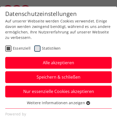
Zurück zur Newsübersicht
Datenschutzeinstellungen
Burgenländischer Tennisverband
Auf unserer Webseite werden Cookies verwendet. Einige
davon werden zwingend benötigt, während es uns andere
ermöglichen, Ihre Nutzererfahrung auf unserer Webseite
zu verbessern.
Liga
Verbands-Info
Essenziell
Statistiken
Bezirksmeeting 2026
Alle akzeptieren
Termin: Samstag, 24.01.2026 10:00 bis
11:30 Uhr
Speichern & schließen
Verfasst von: , 09.01.2026
Nur essenzielle Cookies akzeptieren
Weitere Informationen anzeigen
Essenziell
Essenzielle Cookies werden für grundlegende
Powered by