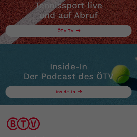
Tennissport live
und auf Abruf
ÖTV TV
Inside-In
Der Podcast des ÖTV
Inside-In