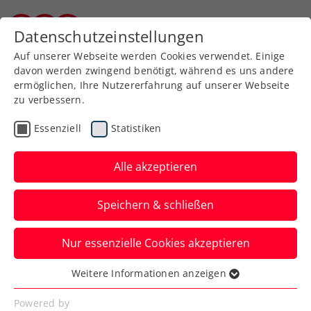
Zurück zur Newsübersicht
Datenschutzeinstellungen
Burgenländischer Tennisverband
Auf unserer Webseite werden Cookies verwendet. Einige
davon werden zwingend benötigt, während es uns andere
ermöglichen, Ihre Nutzererfahrung auf unserer Webseite
zu verbessern.
Allgemeine Klasse
Turniere
Essenziell
Statistiken
Verbands-Info
Senioren
Alle akzeptieren
Projekt BTV
Speichern & schließen
Landesmeisterschaften
2026 Allgemeine Klasse
Nur essenzielle Cookies akzeptieren
und Senioren
Weitere Informationen anzeigen
Essenziell
Der Burgenländische Tennisverband
Essenzielle Cookies werden für grundlegende
Powered by