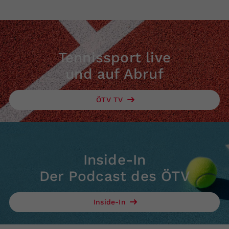
Tennissport live
und auf Abruf
ÖTV TV
Inside-In
Der Podcast des ÖTV
Inside-In