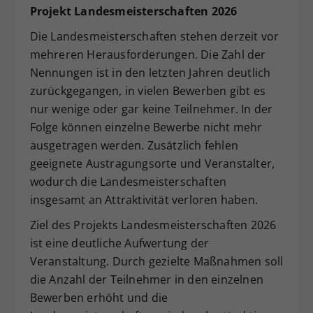
Projekt Landesmeisterschaften 2026
Dieser Wert speichert Ihre Consent-
Einstellungen. Unter anderem eine
Die Landesmeisterschaften stehen derzeit vor
zufällig generierte ID, für die
mehreren Herausforderungen. Die Zahl der
Zweck
historische Speicherung Ihrer
Nennungen ist in den letzten Jahren deutlich
vorgenommen Einstellungen, falls der
zurückgegangen, in vielen Bewerben gibt es
Webseiten-Betreiber dies eingestellt
nur wenige oder gar keine Teilnehmer. In der
hat.
Folge können einzelne Bewerbe nicht mehr
ausgetragen werden. Zusätzlich fehlen
geeignete Austragungsorte und Veranstalter,
wodurch die Landesmeisterschaften
insgesamt an Attraktivität verloren haben.
Ziel des Projekts Landesmeisterschaften 2026
ist eine deutliche Aufwertung der
Veranstaltung. Durch gezielte Maßnahmen soll
die Anzahl der Teilnehmer in den einzelnen
Bewerben erhöht und die