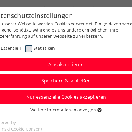
ÖTV
Landesverbände
News
tenschutzeinstellungen
 unserer Webseite werden Cookies verwendet. Einige davon wer
Ausbildung
Services
Über uns
ngend benötigt, während es uns andere ermöglichen, Ihre
zererfahrung auf unserer Webseite zu verbessern.
Essenziell
Statistiken
Alle akzeptieren
Speichern & schließen
Nur essenzielle Cookies akzeptieren
Kigali: Pichler
Weitere Informationen anzeigen
ssenziell
ng einer starken
senzielle Cookies werden für grundlegende Funktionen der
ered by
bseite benötigt. Dadurch ist gewährleistet, dass die Webseite
linski Cookie Consent