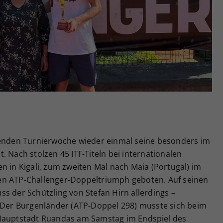
Zweck
generierte ID, für die historische Speicherung
Ihrer vorgenommen Einstellungen, falls der
Webseiten-Betreiber dies eingestellt hat.
henden Turnierwoche wieder einmal seine besonders im
. Nach stolzen 45 ITF-Titeln bei internationalen
n in Kigali, zum zweiten Mal nach Maia (Portugal) im
en ATP-Challenger-Doppeltriumph geboten. Auf seinen
s der Schützling von Stefan Hirn allerdings –
. Der Burgenländer (ATP-Doppel 298) musste sich beim
 Hauptstadt Ruandas am Samstag im Endspiel des