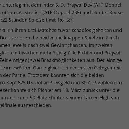
unterlag mit dem Inder S. D. Prajwal Dev (ATP-Doppel
cutt aus Australien (ATP-Doppel 238) und Hunter Reese
22 Stunden Spielzeit mit 1:6, 5:7.
in allen ihren drei Matches zuvor schadlos gehalten und
 Dort verloren die beiden die knappen Spiele im Finish
 Games jeweils nach zwei Gewinnchancen. Im zweiten
iglich ein bisschen mehr Spielglück: Pichler und Prajwal
 Zeit einzigen) zwei Breakmöglichkeiten aus. Der einzige
te im zwölften Game gleich bei der ersten Gelegenheit
n der Partie. Trotzdem konnten sich die beiden
pro Kopf 625 US-Dollar Preisgeld und 30 ATP-Zählern für
ieser könnte sich Pichler am 18. März zurück unter die
nur noch rund 50 Plätze hinter seinem Career High von
telfinale ausgeschieden.