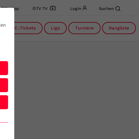
ÖTV App
ÖTV TV
Login
Suchen
den
DC-Tickets
Liga
Turniere
Rangliste