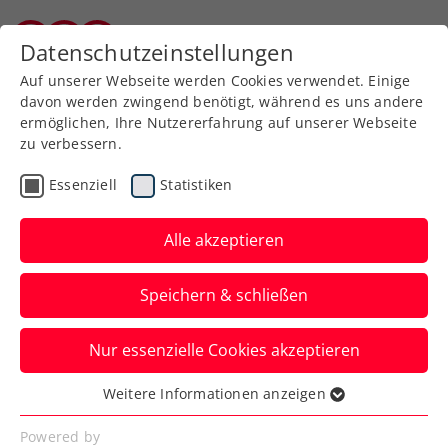
Zurück zur Newsübersicht
Datenschutzeinstellungen
Burgenländischer Tennisverband
Auf unserer Webseite werden Cookies verwendet. Einige
davon werden zwingend benötigt, während es uns andere
ermöglichen, Ihre Nutzererfahrung auf unserer Webseite
zu verbessern.
Bundesliga
Liga
Senioren
Essenziell
Statistiken
Alle Neune! Heimtriumph
für Neudörfl in der
Alle akzeptieren
Senioren-Bundesliga
Speichern & schließen
Die Herren 35 aus dem Burgenland
Nur essenzielle Cookies akzeptieren
setzen sich als Gastgeber auch in diesem
Jahr durch.
Weitere Informationen anzeigen
Essenziell
Verfasst von: Manuel Wachta, 27.09.2024
Essenzielle Cookies werden für grundlegende
Powered by