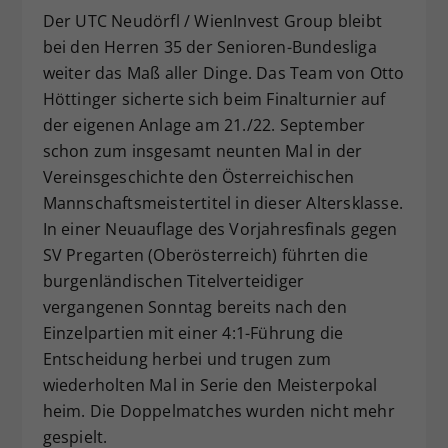
Der UTC Neudörfl / WienInvest Group bleibt
Dieser Wert speichert Ihre Consent-
Einstellungen. Unter anderem eine
bei den Herren 35 der Senioren-Bundesliga
zufällig generierte ID, für die
weiter das Maß aller Dinge. Das Team von Otto
Zweck
historische Speicherung Ihrer
Höttinger sicherte sich beim Finalturnier auf
vorgenommen Einstellungen, falls der
der eigenen Anlage am 21./22. September
Webseiten-Betreiber dies eingestellt
schon zum insgesamt neunten Mal in der
hat.
Vereinsgeschichte den Österreichischen
Mannschaftsmeistertitel in dieser Altersklasse.
In einer Neuauflage des Vorjahresfinals gegen
SV Pregarten (Oberösterreich) führten die
burgenländischen Titelverteidiger
vergangenen Sonntag bereits nach den
Einzelpartien mit einer 4:1-Führung die
Entscheidung herbei und trugen zum
wiederholten Mal in Serie den Meisterpokal
heim. Die Doppelmatches wurden nicht mehr
gespielt.