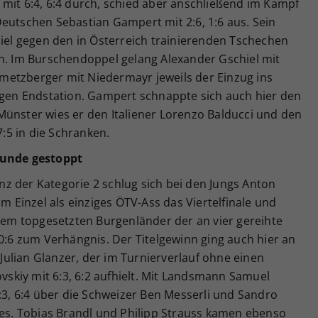
mit 6:4, 6:4 durch, schied aber anschließend im Kampf
eutschen Sebastian Gampert mit 2:6, 1:6 aus. Sein
piel gegen den in Österreich trainierenden Tschechen
durch. Im Burschendoppel gelang Alexander Gschiel mit
etzberger mit Niedermayr jeweils der Einzug ins
ungen Endstation. Gampert schnappte sich auch hier den
Münster wies er den Italiener Lorenzo Balducci und den
7:5 in die Schranken.
runde gestoppt
z der Kategorie 2 schlug sich bei den Jungs Anton
im Einzel als einziges ÖTV-Ass das Viertelfinale und
 dem topgesetzten Burgenländer der an vier gereihte
 0:6 zum Verhängnis. Der Titelgewinn ging auch hier an
ulian Glanzer, der im Turnierverlauf ohne einen
ovskiy mit 6:3, 6:2 aufhielt. Mit Landsmann Samuel
6:3, 6:4 über die Schweizer Ben Messerli und Sandro
. Tobias Brandl und Philipp Strauss kamen ebenso