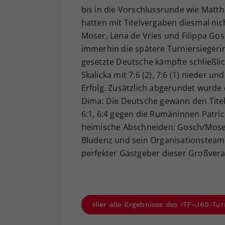
bis in die Vorschlussrunde wie Matth
hatten mit Titelvergaben diesmal nic
Moser, Lena de Vries und Filippa Go
immerhin die spätere Turniersiegerin
gesetzte Deutsche kämpfte schließlic
Skalicka mit 7:6 (2), 7:6 (1) nieder 
Erfolg. Zusätzlich abgerundet wurde
Dima: Die Deutsche gewann den Titel
6:1, 6:4 gegen die Rumäninnen Patri
heimische Abschneiden: Gosch/Moser 
Bludenz und sein Organisationsteam e
perfekter Gastgeber dieser Großvera
Hier alle Ergebnisse des ITF-J60-Tur