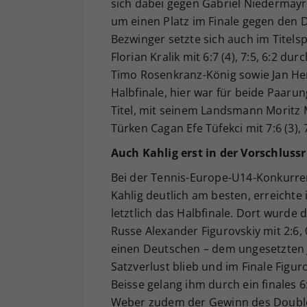
sich dabei gegen Gabriel Niedermayr 
um einen Platz im Finale gegen den D
Bezwinger setzte sich auch im Titels
Florian Kralik mit 6:7 (4), 7:5, 6:2 
Timo Rosenkranz-König sowie Jan Hem
Halbfinale, hier war für beide Paar
Titel, mit seinem Landsmann Moritz 
Türken Cagan Efe Tüfekci mit 7:6 (3), 
Auch Kahlig erst in der Vorschluss
Bei der Tennis-Europe-U14-Konkurren
Kahlig deutlich am besten, erreichte 
letztlich das Halbfinale. Dort wurde
Russe Alexander Figurovskiy mit 2:6,
einen Deutschen – dem ungesetzten J
Satzverlust blieb und im Finale Figur
Beisse gelang ihm durch ein finales 
Weber zudem der Gewinn des Doubles