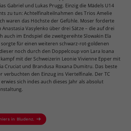
ias Gabriel und Lukas Prugg. Einzig die Mädels U14
hts zu tun: Achtelfinalteilnahmen des Trios Amelie
sch waren das Höchste der Gefühle. Moser forderte
 Anastasia Vasylenko über drei Sätze – die auf drei
h auch im Endspiel die zweitgereihte Slowakin Ela
und sorgte für einen weiteren schwarz-rot-goldenen
 dieser noch durch den Doppelcoup von Lara Ioana
kampf mit der Schweizerin Leonie Vivienne Epper mit
cia Cruciat und Brandusa Roxana Dumitru. Das beste
verbuchten den Einzug ins Viertelfinale. Der TC
rwies sich indes auch dieses Jahr als absolut
nstaltung.
niers in Bludenz.