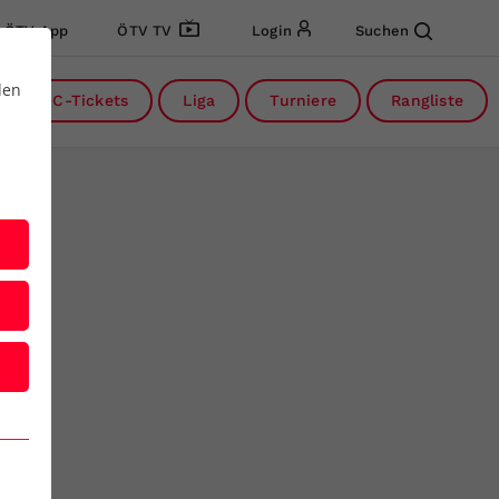
ÖTV App
ÖTV TV
Login
Suchen
den
DC-Tickets
Liga
Turniere
Rangliste