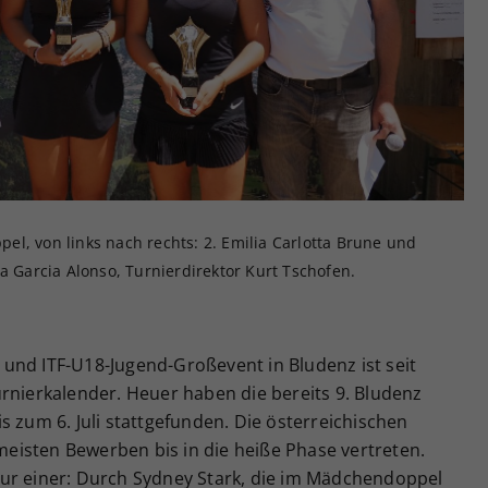
Zweck
generierte ID, für die historische Speicherung
Ihrer vorgenommen Einstellungen, falls der
Webseiten-Betreiber dies eingestellt hat.
l, von links nach rechts: 2. Emilia Carlotta Brune und
a Garcia Alonso, Turnierdirektor Kurt Tschofen.
und ITF-U18-Jugend-Großevent in Bludenz ist seit
rnierkalender. Heuer haben die bereits 9. Bludenz
s zum 6. Juli stattgefunden. Die österreichischen
isten Bewerben bis in die heiße Phase vertreten.
ur einer: Durch Sydney Stark, die im Mädchendoppel