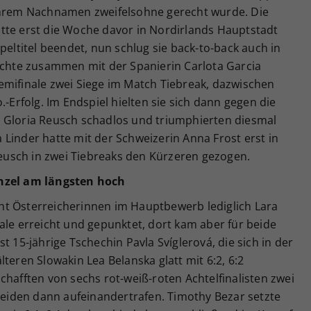
 ihrem Nachnamen zweifelsohne gerecht wurde. Die
tte erst die Woche davor in Nordirlands Hauptstadt
peltitel beendet, nun schlug sie back-to-back auch in
buchte zusammen mit der Spanierin Carlota Garcia
emifinale zwei Siege im Match Tiebreak, dazwischen
.-Erfolg. Im Endspiel hielten sie sich dann gegen die
 Gloria Reusch schadlos und triumphierten diesmal
ra Linder hatte mit der Schweizerin Anna Frost erst in
usch in zwei Tiebreaks den Kürzeren gezogen.
inzel am längsten hoch
t Österreicherinnen im Hauptbewerb lediglich Lara
ale erreicht und gepunktet, dort kam aber für beide
t 15-jährige Tschechin Pavla Svíglerová, die sich in der
teren Slowakin Lea Belanska glatt mit 6:2, 6:2
chafften von sechs rot-weiß-roten Achtelfinalisten zwei
 beiden dann aufeinandertrafen. Timothy Bezar setzte