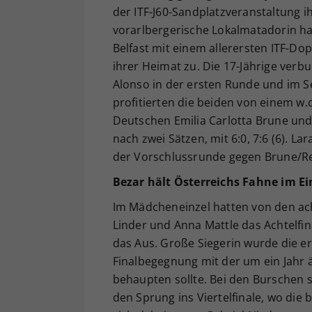
der ITF-J60-Sandplatzveranstaltung
vorarlbergerische Lokalmatadorin ha
Belfast mit einem allerersten ITF-Dop
ihrer Heimat zu. Die 17-Jährige ver
Alonso in der ersten Runde und im S
profitierten die beiden von einem w.o
Deutschen Emilia Carlotta Brune und
nach zwei Sätzen, mit 6:0, 7:6 (6). La
der Vorschlussrunde gegen Brune/Re
Bezar hält Österreichs Fahne im E
Im Mädcheneinzel hatten von den ach
Linder und Anna Mattle das Achtelfin
das Aus. Große Siegerin wurde die ers
Finalbegegnung mit der um ein Jahr äl
behaupten sollte. Bei den Burschen s
den Sprung ins Viertelfinale, wo die