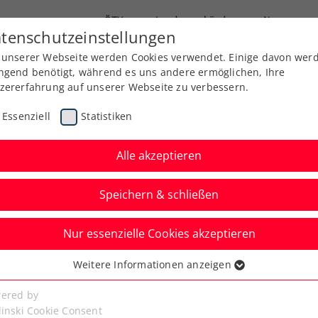
ÖTV
Landesverbände
News
tenschutzeinstellungen
 unserer Webseite werden Cookies verwendet. Einige davon wer
Ausbildung
Services
Über uns
ngend benötigt, während es uns andere ermöglichen, Ihre
zererfahrung auf unserer Webseite zu verbessern.
Essenziell
Statistiken
Alle akzeptieren
Speichern & schließen
Nur essenzielle Cookies akzeptieren
opean Junior Open:
Weitere Informationen anzeigen
ssenziell
rem Namen erneut
senzielle Cookies werden für grundlegende Funktionen der
ered by
bseite benötigt. Dadurch ist gewährleistet, dass die Webseite
linski Cookie Consent