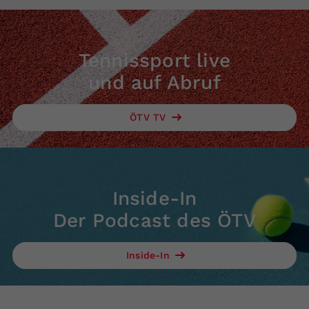
Tennissport live
und auf Abruf
ÖTV TV
Inside-In
Der Podcast des ÖTV
Inside-In