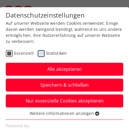
Zurück zur Newsübersicht
Datenschutzeinstellungen
Burgenländischer Tennisverband
Auf unserer Webseite werden Cookies verwendet. Einige
davon werden zwingend benötigt, während es uns andere
ermöglichen, Ihre Nutzererfahrung auf unserer Webseite
zu verbessern.
Allgemeine Klasse
Bundesliga
Essenziell
Statistiken
2. Bundesliga: Eisenstadt
peilt Wiederaufstieg an
Alle akzeptieren
Die Landeshauptstädter sind im Vorjahr
Speichern & schließen
unglücklich in die zweite Liga
abgestiegen. In dieser Saison soll es
Nur essenzielle Cookies akzeptieren
sofort wieder in die höchste Spielklasse
Weitere Informationen anzeigen
gehen.
Essenziell
Essenzielle Cookies werden für grundlegende
Powered by
Verfasst von: BTV-Presse, 07.05.2025