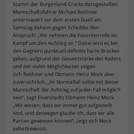
Stamm der Burgenland-Cracks dazugestoßen.
Dieser Wert speichert Ihre Consent-
Mannschaftsführer Michael Reithner
Einstellungen. Unter anderem eine
untermauert vor dem ersten Duell am
zufällig generierte ID, für die
Zweck
historische Speicherung Ihrer
Samstag daheim gegen Scheibbs den
vorgenommen Einstellungen, falls der
Anspruch: „Wir nehmen die Favoritenrolle im
Webseiten-Betreiber dies eingestellt
Kampf um den Aufstieg an.“ Dabei wird es bei
hat.
den Gegnern punktuell definitiv harte Brocken
geben, aufgrund der Gesamtstärke des Kaders
und der vielen Möglichkeiten zeigen
sich Reithner und Obmann Heinz Mock aber
zuversichtlich. „Im Normalfall sollte mit dieser
Mannschaft der Aufstieg auf jeden Fall möglich
sein“, sagt Eisenstadts Obmann Heinz Mock.
„Wir wissen, dass wir immer gut aufgestellt
sind, und deswegen glaube ich, dass wir alle
Partien gewinnen können“, zeigt sich Mock
selbstbewusst.